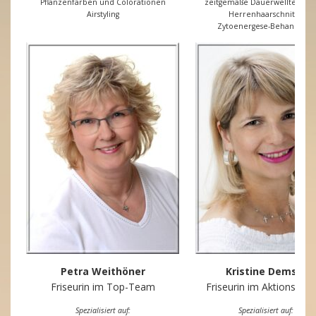
Pflanzenfarben und Colorationen
zeitgemäße Dauerwelltechni
Airstyling
Herrenhaarschnitte
Zytoenergese-Behandlung
Petra Weithöner
Kristine Demski
Friseurin im Top-Team
Friseurin im Aktions-Te
Spezialisiert auf:
Spezialisiert auf: